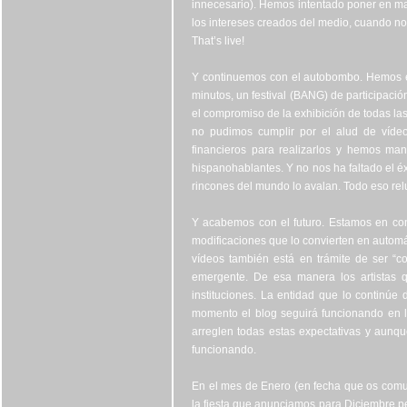
innecesario). Hemos intentado poner en mar
los intereses creados del medio, cuando no
That’s live!
Y continuemos con el autobombo. Hemos es
minutos, un festival (BANG) de participación
el compromiso de la exhibición de todas las
no pudimos cumplir por el alud de víde
financieros para realizarlos y hemos ma
hispanohablantes. Y no nos ha faltado el éxi
rincones del mundo lo avalan. Todo eso rel
Y acabemos con el futuro. Estamos en con
modificaciones que lo convierten en automát
vídeos también está en trámite de ser “
emergente. De esa manera los artistas q
instituciones. La entidad que lo continúe 
momento el blog seguirá funcionando en 
arreglen todas estas expectativas y aunqu
funcionando.
En el mes de Enero (en fecha que os comu
la fiesta que anunciamos para Diciembre p