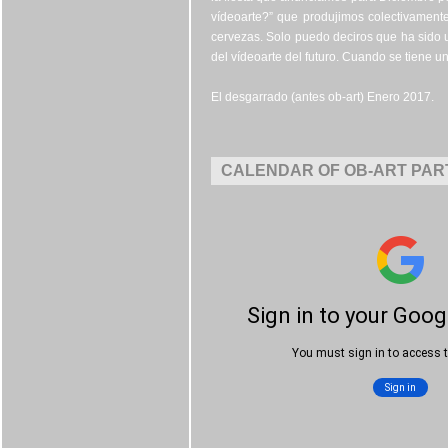
vídeoarte?” que produjimos colectivament
cervezas. Solo puedo deciros que ha sido un
del vídeoarte del futuro. Cuando se tiene u
El desgarrado (antes ob-art) Enero 2017.
CALENDAR OF OB-ART PART