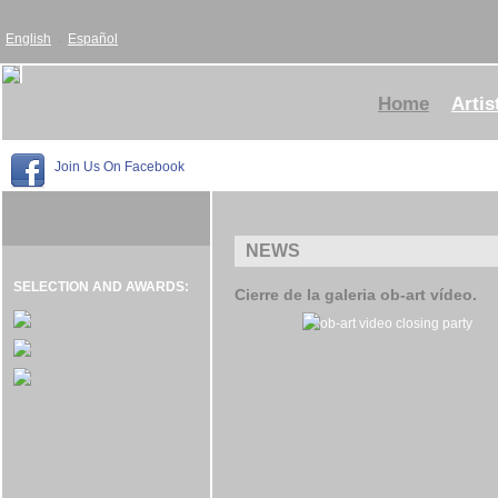
English
Español
Home
Artis
Join Us On Facebook
NEWS
SELECTION AND AWARDS:
Cierre de la galeria ob-art vídeo.