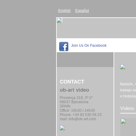
English
Español
Join Us On Facebook
CONTACT
Bailarín,
ob-art video
trabajo s
e histori
Provença 318, 3º 1ª
08037 Barcelona
SPAIN
Vídeos
Office:
10h30 / 14h30
Phone: +34 93 530 56 23
mail:
info@ob-art.com