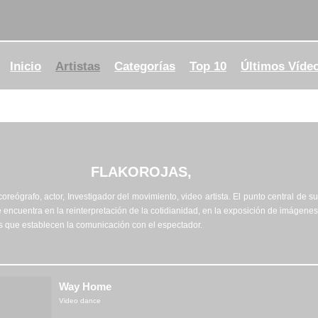
Inicio
Artistas
Categorías
Top 10
Últimos Víde
FLAKOROJAS,
 coreógrafo, actor, Investigador del movimiento, video artista. El punto central de su
e encuentra en la reinterpretación de la cotidianidad, en la exposición de imágenes
as que establecen la comunicación con el espectador.
Way Home
Video dance