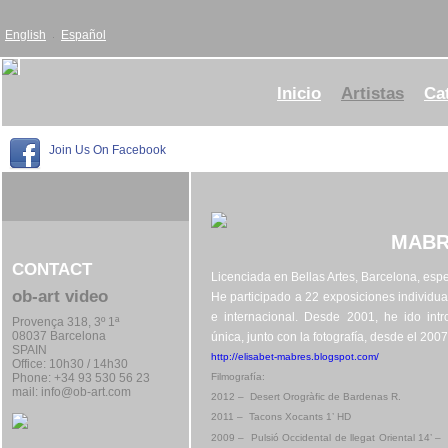
English
Español
Inicio
Artistas
Ca
Join Us On Facebook
MABR
CONTACT
Licenciada en Bellas Artes, Barcelona, espe
ob-art video
He participado a 22 exposiciones individual
e internacional. Desde 2001, he ido intr
Provença 318, 3º 1ª
08037 Barcelona
única, junto con la fotografía, desde el 2007
SPAIN
http://elisabet-mabres.
blogspot.com/
Office:
10h30 / 14h30
Phone: +34 93 530 56 23
Filmografía:
mail:
info@ob-art.com
2012 – Desert Orogràfic de Bardenas R.
2011 – Tacons Xocants 1’ HD
2009 – Pulsió Occidental de llegat Oriental 14’
– 