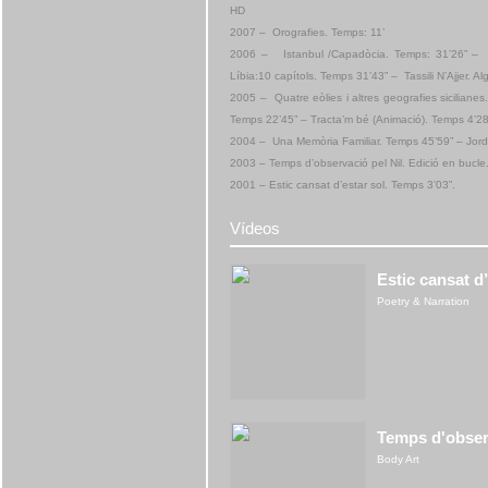
HD
2007 – Orografies. Temps: 11’
2006 – Istanbul /Capadòcia. Temps: 31’26” – R
Líbia:10 capítols. Temps 31’43” – Tassili N’Ajjer. A
2005 – Quatre eòlies i altres geografies sicilianes
Temps 22’45” – Tracta’m bé (Animació). Temps 4’28
2004 – Una Memòria Familiar. Temps 45’59” – Jord
2003 – Temps d’observació pel Nil. Edició en bucle
2001 – Estic cansat d’estar sol. Temps 3’03”.
Vídeos
Estic cansat d’
Poetry & Narration
Temps d'observ
Body Art