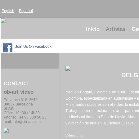
English
Español
Inicio
Artistas
Ca
Join Us On Facebook
DELG
CONTACT
ob-art video
Nací en Bogotá, Colombia en 1986. Estudié
Colombia, especializada en audiovisual y art
Provença 318, 3º 1ª
08037 Barcelona
Mis grandes placeres son el video, la instal
SPAIN
Trabajo como directora de arte para mi
Office:
10h30 / 14h30
audiovisual llamado Días de Lluvia. Ahora
Phone: +34 93 530 56 23
mail:
info@ob-art.com
y dirección de arte en la Escuela Elisava.
Videografía: