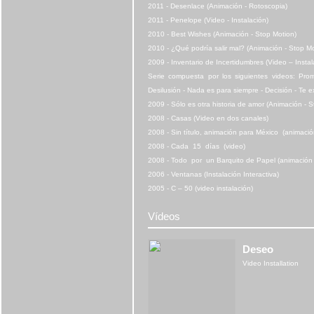
2011 - Desenlace (Animación - Rotoscopia)
2011 - Penelope (Video - Instalación)
2010 - Best Wishes (Animación - Stop Motion)
2010 - ¿Qué podría salir mal? (Animación - Stop Mo
2009 -
Inventario de Incertidumbres (Video – Insta
Serie compuesta por los siguientes videos: Pr
Desilusión - Nada es para siempre -
Decisión -
Te e
2009 - Sólo es otra historia de amor (Animación - S
2008 - Casas (Video en dos canales)
2008 - Sin título, animación para México (animació
2008 - Cada 15 días (video)
2008 - Todo por un Barquito de Papel (animación 
2006 - Ventanas (Instalación Interactiva)
2005 - C – 50 (video instalación)
Vídeos
Deseo
Video Installation