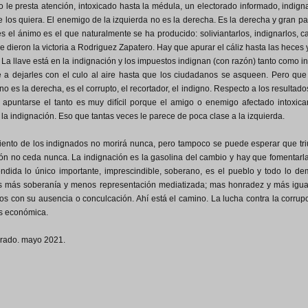
 le presta atención, intoxicado hasta la médula, un electorado informado, indi
 los quiera. El enemigo de la izquierda no es la derecha. Es la derecha y gran pa
es el ánimo es el que naturalmente se ha producido: soliviantarlos, indignarlos,
e dieron la victoria a Rodriguez Zapatero. Hay que apurar el cáliz hasta las heces y
La llave está en la indignación y los impuestos indignan (con razón) tanto como in
 a dejarles con el culo al aire hasta que los ciudadanos se asqueen. Pero que 
o es la derecha, es el corrupto, el recortador, el indigno. Respecto a los resultad
 apuntarse el tanto es muy difícil porque el amigo o enemigo afectado intoxica
 la indignación. Eso que tantas veces le parece de poca clase a la izquierda.
ento de los indignados no morirá nunca, pero tampoco se puede esperar que triu
ón no ceda nunca. La indignación es la gasolina del cambio y hay que fomentarl
ndida lo único importante, imprescindible, soberano, es el pueblo y todo lo de
 más soberanía y menos representación mediatizada; mas honradez y más igua
s con su ausencia o conculcación. Ahí está el camino. La lucha contra la corru
es económica.
rrado. mayo 2021.