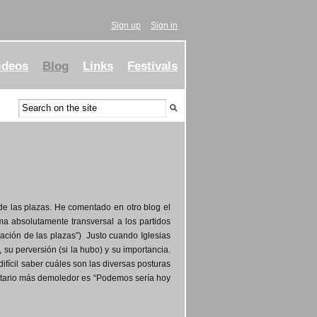
Sign up
Sign in
ideos
Blog
Links
Festivals
de las plazas. He comentado en otro blog el
ma absolutamente transversal a los partidos
upación de las plazas”) Justo cuando Iglesias
 su perversión (si la hubo) y su importancia.
difícil saber cuáles son las diversas posturas
mentario más demoledor es “Podemos sería hoy