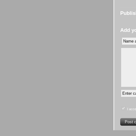
Publi
Add y
I acce