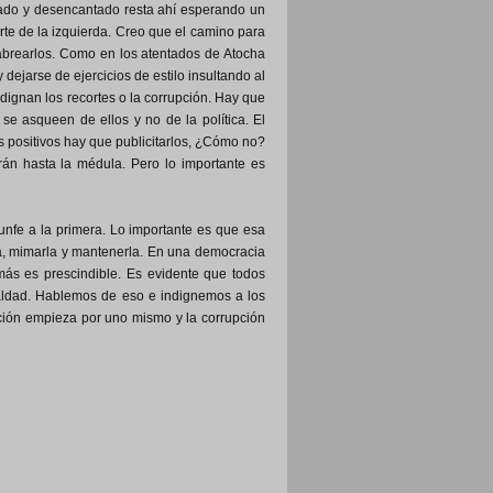
gnado y desencantado resta ahí esperando un
rte de la izquierda. Creo que el camino para
 cabrearlos. Como en los atentados de Atocha
 dejarse de ejercicios de estilo insultando al
dignan los recortes o la corrupción. Hay que
se asqueen de ellos y no de la política. El
os positivos hay que publicitarlos, ¿Cómo no?
rán hasta la médula. Pero lo importante es
nfe a la primera. Lo importante es que esa
a, mimarla y mantenerla. En una democracia
más es prescindible. Es evidente que todos
ldad. Hablemos de eso e indignemos a los
pción empieza por uno mismo y la corrupción