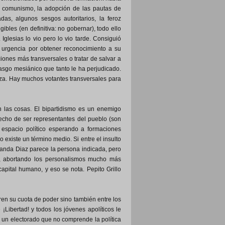
l comunismo, la adopción de las pautas de
as, algunos sesgos autoritarios, la feroz
bles (en definitiva: no gobernar), todo ello
Iglesias lo vio pero lo vio tarde. Consiguió
 urgencia por obtener reconocimiento a su
iones más transversales o tratar de salvar a
asgo mesiánico que tanto le ha perjudicado.
nza. Hay muchos votantes transversales para
 las cosas. El bipartidismo es un enemigo
echo de ser representantes del pueblo (son
n espacio político esperando a formaciones
existe un término medio. Si entre el insulto
Yolanda Diaz parece la persona indicada, pero
as, abortando los personalismos mucho más
capital humano, y eso se nota. Pepito Grillo
ren su cuota de poder sino también entre los
¡Libertad! y todos los jóvenes apolíticos le
 un electorado que no comprende la política