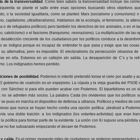
da de la transversalidad
. Como bien sabéis la transversalidad incluye las corri
izquierda se plante el salto entre esas opciones buscando otros objetivos qu
ado, o la sociedad igualitaria, como se planteó Marx (socialismo y comunismo) 
smo, capitalismo, ultraliberalismo). Hablamos de la ecología, el feminismo, la alter
 o de refugiados políticos) pero también los derechos de los animales, o en el lad
o, catolicismo) o el fascismo (franquismo, neonazismo). La multiplicación de las
a desafección creciente de los ciudadanos por los políticos conduce a la desinfor
o se indigna porque es incapaz de entender lo que pasa y exige que las cosas 
su alternativa; pero es imposible. El electoralismo (la persecución obsesiva de 
se en ella. Estamos en un callejón sin salida. La desaparición de C’s y la reti
smo. Los indignados hemos perdido.
iciones de posibilidad
. Podemos lo intentó pretendió tomar el cielo por asalto y a
. El gobierno de coalición es un espejismo. La cúpula y la vieja guardia del PSO
 con Sánchez si para ello pueden acabar con Podemos. El bipartidismo es un si
: no se admiten más socios. La palabra Casta (no olvidemos que los políticos s
 se puso en marcha el dispositivo de defensa a ultranza. Políticos y medios de
sivas que nunca se hayan hecho contra una opción política: ¡destruid a Podemos
ía una doble traición: a los indignados (los votantes-activistas) que eran tra
 la política para formar parte de la existente. La unión con IU supuso una pérdida
 que no fue subsanado empezando el decaer de Podemos.
y caída
. En el primer momento miles de ciudadanos se sintieron representados 