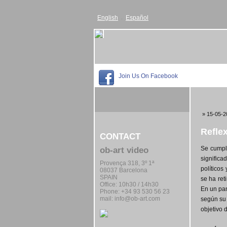
English
Español
Join Us On Facebook
» 15-05-2
Reflex
CONTACT
Se cumple
ob-art video
significa
Provença 318, 3º 1ª
políticos
08037 Barcelona
SPAIN
se ha ret
Office:
10h30 / 14h30
En un pan
Phone: +34 93 530 56 23
mail:
info@ob-art.com
según su 
objetivo d