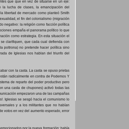
entes que que en vez de situarse en un eje:
e la lucha de clases, la emancipación del
o la libertad de mercado como planteó Smith
sexualidad, el fin del colonialismo (migración
o negativo: la religión como facción política
 opciones empaña el panorama político lo que
mación como estrategia. En esta situación el
se clarifiquen, que cada cual defienda con
la poltrona) no pretende hacer política sino
rada de Iglesias nos hablan del triunfo del
cabar con la casta. La casta se opuso prietas
E están radicalmente en contra de Podemos Y
stema de reparto del poder productivo pero
on una casta de chupones) activó todas las
 comunicación empezaron una de las campañas
!. Iglesias se sesgó hacia el comunismo lo
nsversales y a los militantes que no habían
 de votos en vez del aumento esperado, error
y emocionados por la nueva formación: había