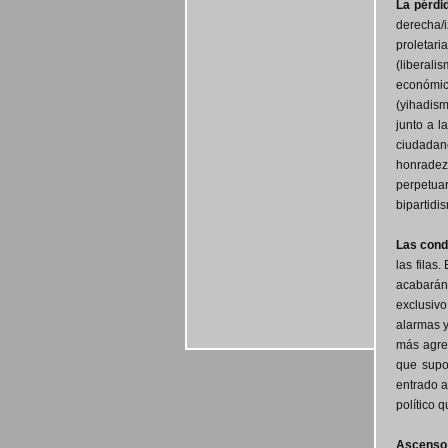
La pérdi
derecha/
proletari
(liberali
económica
(yihadism
junto a l
ciudadan
honradez 
perpetuar
bipartidi
Las cond
las filas
acabarán
exclusivo
alarmas y
más agre
que supon
entrado a
político
Ascenso 