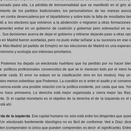
onado para ella. La pérdida de trensversalidad que se manifestó en el giro a
miento de los partidos tradicionales, los personalismos de las mareas asociad
n contra desencadena por el bipartidismo y sobre todo la falta de resultados tangi
ó a los electores que volvieron a la abstención o migraron a otras formaciones. 
samente) entrar en un gobierno de coalición y gobernar pero sobreactuó en su
. Sus decisiones acerca de dejar el gobierno y retirarse dejando paso a otras opc
o en Madrid fueron acertadas, pero no pudo evitar señalar a su sucesora en ese r
de Más Madrid (el partido de Errejón) en las elecciones de Madrid es una espera
eminismo y ecología son intereses prioritarios.
o. Podemos ha dejado un electorado huérfano que ha perdido por no hacer bien
e: políticos profesionales convencidos de que se lo merecen todo por el mero h
mente casta. El error no estuvo en la clasificación sino en los modos). Hay u
ales menos soberbias que Podemos. La cuestión es si entre el asalto y el consenso 
ivencia existe una posible relación con la política existente, por casta que sea. 
 no hace primavera. La derecha está mejor organizada y cierra mejor las fil
te. Si el capital monetario es el objetivo de la derecha el de la izquierda es el 
stá ahí.
rda de la izquierda
. Ese capital humano no solo está entre los dirigentes que quie
 Un electorado fuertemente ideológico no es fácil de conformar. Ved a Diaz: dice 
n (comprenden lo único que pueden comprender, es decir: el significante). Entre