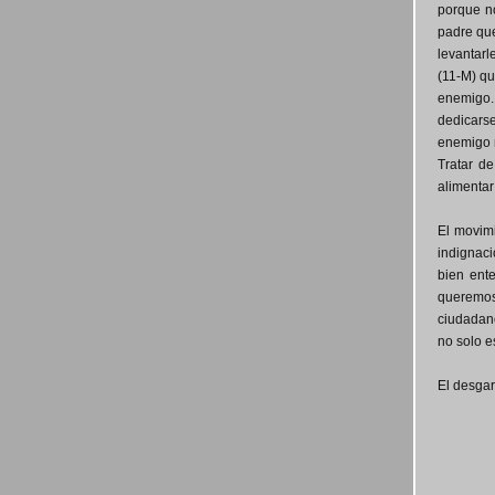
porque no
padre que
levantarl
(11-M) qu
enemigo. 
dedicarse
enemigo n
Tratar de
alimentar
El movimi
indignaci
bien ente
queremos
ciudadano
no solo 
El desga