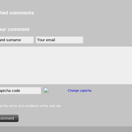
shed comments
our comment
Change captcha
pt the terms and conditions of this web site