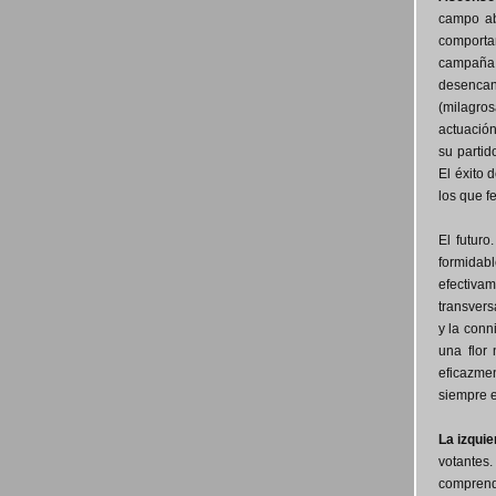
campo ab
comporta
campaña e
desencant
(milagro
actuación
su partid
El éxito 
los que f
El futur
formidabl
efectiva
transvers
y la conn
una flor
eficazmen
siempre e
La izquie
votantes.
comprende