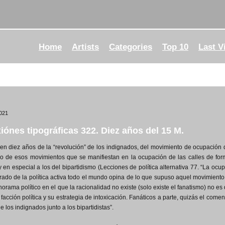
Home
Artists
Categories
Top 10
Last V
021
iónes tipográficas 322. Diez años del 15 M.
n diez años de la “revolución” de los indignados, del movimiento de ocupación 
do de esos movimientos que se manifiestan en la ocupación de las calles de for
 y en especial a los del bipartidismo (Lecciones de política alternativa 77. “La oc
irado de la política activa todo el mundo opina de lo que supuso aquel movimiento,
orama político en el que la racionalidad no existe (solo existe el fanatismo) no es 
facción política y su estrategia de intoxicación. Fanáticos a parte, quizás el co
e los indignados junto a los bipartidistas”.