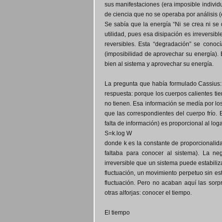
sus manifestaciones (era imposible individu
de ciencia que no se operaba por análisis (
Se sabía que la energía “Ni se crea ni se 
utilidad, pues esa disipación es irreversibl
reversibles. Esta “degradación” se cono
(imposibilidad de aprovechar su energía). 
bien al sistema y aprovechar su energía.
La pregunta que había formulado Cassius: ¿
respuesta: porque los cuerpos calientes ti
no tienen. Esa información se medía por lo
que las correspondientes del cuerpo frío. 
falta de información) es proporcional al log
S=k.log W
donde k es la constante de proporcionalidad
faltaba para conocer al sistema). La n
irreversible que un sistema puede estabiliz
fluctuación, un movimiento perpetuo sin est
fluctuación. Pero no acaban aquí las sorp
otras alforjas: conocer el tiempo.
El tiempo