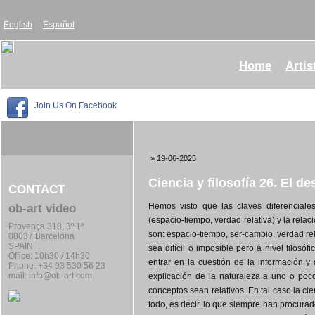
English
Español
Home
Artis
Join Us On Facebook
» 19-06-2025
Ciencia y filosofía 26. El d
CONTACT
Hemos visto que las claves diferenciales
ob-art video
(espacio-tiempo, verdad relativa) y la relaci
Provença 318, 3º 1ª
son: espacio-tiempo, ser-cambio, verdad rela
08037 Barcelona
SPAIN
sea difícil o imposible pero a nivel filosó
Office:
10h30 / 14h30
entrar en la cuestión de la información 
Phone: +34 93 530 56 23
mail:
info@ob-art.com
explicación de la naturaleza a uno o poc
conceptos sean relativos. En tal caso la ci
todo, es decir, lo que siempre han procurado