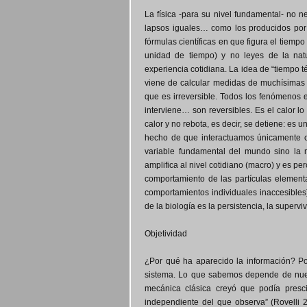
La física -para su nivel fundamental- no n
lapsos iguales… como los producidos por e
fórmulas científicas en que figura el tie
unidad de tiempo) y no leyes de la natu
experiencia cotidiana. La idea de “tiempo t
viene de calcular medidas de muchísimas v
que es irreversible. Todos los fenómenos
interviene… son reversibles. Es el calor l
calor y no rebota, es decir, se detiene: es 
hecho de que interactuamos únicamente c
variable fundamental del mundo sino la 
amplifica al nivel cotidiano (macro) y es pe
comportamiento de las partículas elementa
comportamientos individuales inaccesibles)
de la biología es la persistencia, la superv
Objetividad
¿Por qué ha aparecido la información? P
sistema. Lo que sabemos depende de nuestr
mecánica clásica creyó que podía presci
independiente del que observa” (Rovelli